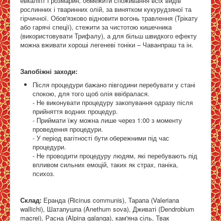
евкаліпт і розмарин, обмежити споживання всіх видів
рослинних і тваринних олій, за винятком кукурудзяної та
гірчичної. Обов'язково відновити вогонь травлення (Трікату
або гарячі спеції), стежити за чистотою кишечника
(використовувати Трифалу), а для більш швидкого ефекту
можна вживати хороші легеневі тоніки – Чаванпраш та ін.
Запобіжні заходи:
Після процедури бажано півгодини перебувати у стані
спокою, для того щоб олія ввібралася.
- Не виконувати процедуру закопування одразу після
прийняття водних процедур.
- Приймати їжу можна лише через 1:00 з моменту
проведення процедури.
- У період вагітності бути обережними під час
процедури.
- Не проводити процедуру людям, які перебувають під
впливом сильних емоцій, таких як страх, паніка,
психоз.
Склад:
Еранда (Ricinus communis), Тарапа (Valeriana
wallichi), Шатапушпа (Anethum sova), Дживаті (Dendrobium
macrei), Расна (Alpina galanga), кам'яна сіль, Твак