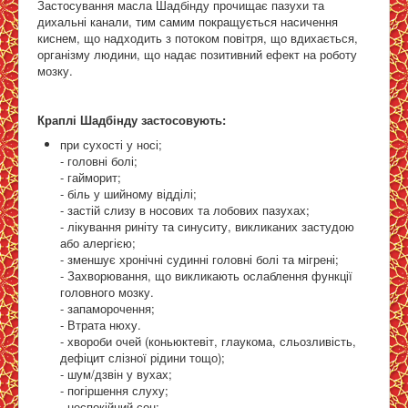
Застосування масла Шадбінду прочищає пазухи та
дихальні канали, тим самим покращується насичення
киснем, що надходить з потоком повітря, що вдихається,
організму людини, що надає позитивний ефект на роботу
мозку.
Краплі Шадбінду застосовують:
при сухості у носі;
- головні болі;
- гайморит;
- біль у шийному відділі;
- застій слизу в носових та лобових пазухах;
- лікування риніту та синуситу, викликаних застудою
або алергією;
- зменшує хронічні судинні головні болі та мігрені;
- Захворювання, що викликають ослаблення функції
головного мозку.
- запаморочення;
- Втрата нюху.
- хвороби очей (коньюктевіт, глаукома, сльозливість,
дефіцит слізної рідини тощо);
- шум/дзвін у вухах;
- погіршення слуху;
- неспокійний сон;