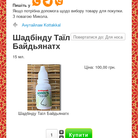
Пишіть у
Краплі
>>
Для носа
>>
Шадбінду Таїл Байдьянатх
Якщо потрібна допомога щодо вибору товару для покупки.
З повагою Микола.
Анутайлам Kottakkal
Мапа
Шадбінду Таїл
Повертатися до: Для носа
Байдьянатх
15 мл.
Ціна:
100,00 грн.
Шадбінду Таїл Байдьянатх