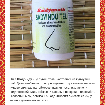
Олія
Шадбінду
- це суміш трав, настояних на кунжутній
олії. Дана комбінація трав у поєднанні з кунжутним маслом
чудово впливає на гайморові пазухи носа, видаляючи
надлишковий слиз, знімаючи запальні процеси, набряклість
і головний біль, пов'язані з надлишковим вмістом слизу у
верхніх дихальних шляхах.