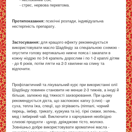
- стрес, нервова перевтома.
Протипоказання:
психічні розлади, індивідуальна
нестерпність препарату.
Застосування:
для кращого ефекту рекомендується
використовувати масло Шадбінду за спеціальною схемою -
опустити голову вертикально нижче пояса і закапати в
кожну ніздрю по 3-6 крапель дорослим і по 1-2 краплі дітям
- до 6 років, потім лягти на 2-3 хвилини на спину та
відпочити.
Профілактичний та лікувальний курс при використанні олії
Шадбінду повинен становити не менше 2-3 тижнів, а іноді й
більше, залежно від тяжкості захворювання. При цьому
рекомендується дієта, що заспокоює капху (слиз) - це
суха, тепла їжа, спеції, що зігрівають (піппалі, чорний
перець, імбир, трикату, куркума та ін), гіркі смаки, зелень,
мед і імбирний чай. Виключити з харчування необхідно
слизові продукти - цукор, дріжджове тісто, молоко.
Зовнішньо добре використовувати ароматичні масла -