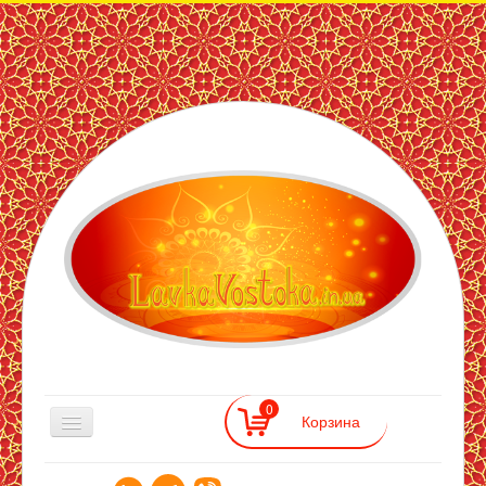
ЛавкаВостока
— інтернет
магазин
східних
товарів
0
Лавка Востока
>>
Аюрведичні засоби
>>