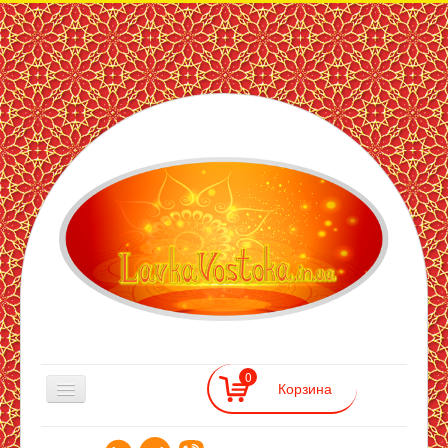
ЛавкаВостока
— інтернет
магазин
східних
товарів
0
Східна Лавка