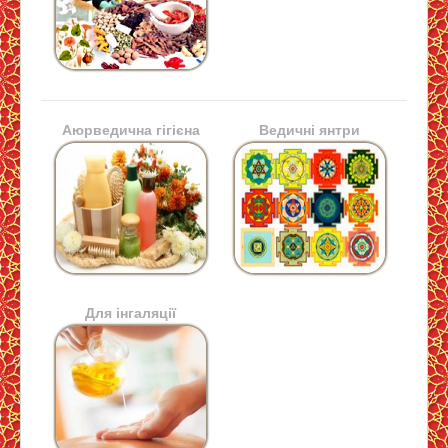
Аюрведична гігієна
Ведичні янтри
Для інгаляції