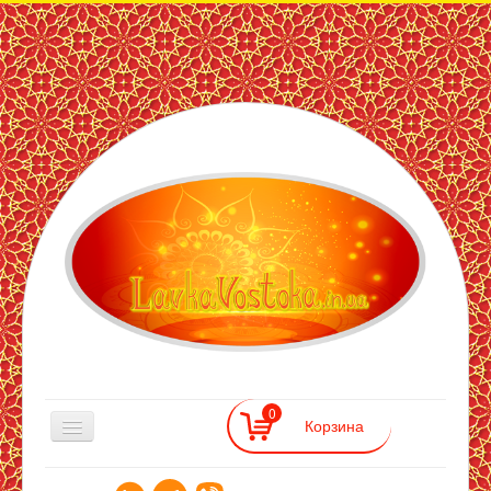
ЛавкаВостока
— інтернет
магазин
східних
товарів
0
Лавка Востока
>>
Аюрведична гігієна
>>