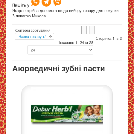
Пишіть у
Гігієна порожнини рота
>>
Аюрведичні зубні пасти
Якщо потрібна допомога щодо вибору товару для покупки.
З повагою Микола.
Мапа
Критерій сортування
Назва товару +/-
Сторінка 1 із 2
Показано 1. 24 із 28
Аюрведичні зубні пасти