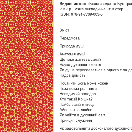
Видавництво:
«Бхактиведанта Бук Тра
2017 р., м'яка обкладинка, 313 стор.
ISBN: 978-91-7769-003-0
Зміст
Передмова
Природа душі
Анатомія душі
Що таке життєва сила?
Наука духовного життя
Як душа переселяється з одного тіла до 
Надсвідомість
Побачити Бога може кожен
Поза всіма релігіями
Невидимий володар
Хто такий Крішна?
Найбільший митець
Абсолютна любов
Як увійти в духовний світ
Принцип служіння
Як задовольнити досконалого духовног