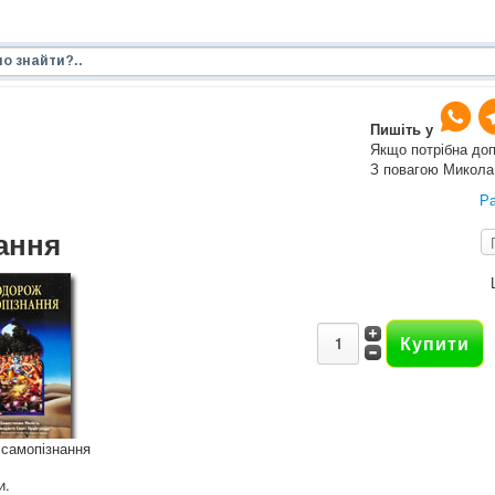
Пишіть у
Якщо потрібна до
З повагою Микола
Ра
ання
самопізнання
и.