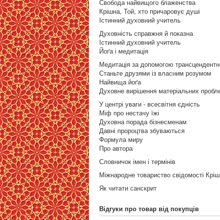
Свобода найвищого блаженства
Крішна, Той, хто причаровує душі
Істинний духовний учитель
Духовність справжня й показна
Істинний духовний учитель
Йоґа і медитація
Медитація за допомогою трансцендентно
Станьте друзями із власним розумом
Найвища йоґа
Духовне вирішення матеріальних пробл
У центрі уваги - всесвітня єдність
Міф про нестачу їжі
Духовна порада бізнесменам
Давні пророцтва збуваються
Формула миру
Про автора
Словничок імен і термінів
Міжнародне товариство свідомості Кріш
Як читати санскрит
Відгуки про товар від покупців