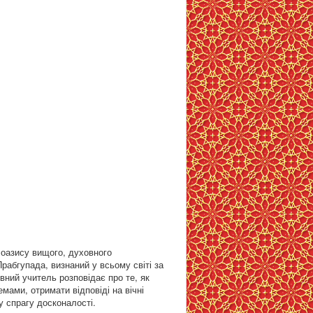
оазису вищого, духовного
Прабгупада, визнаний у всьому світі за
овний учитель розповідає про те, як
мами, отримати відповіді на вічні
у спрагу досконалості.