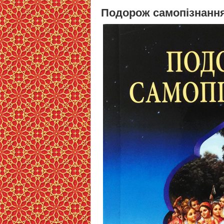
Подорож самопізнанн