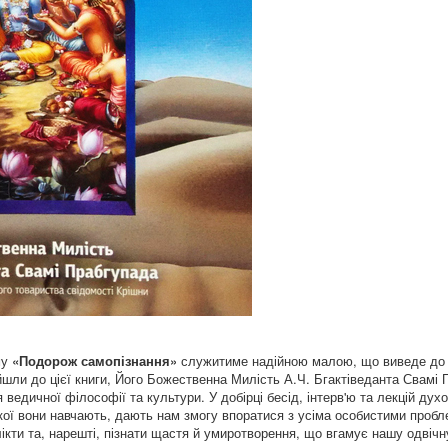
му
«Подорож самопізнання»
служитиме надійною малою, що виведе до 
ійшли до цієї книги, Його Божественна Милість А.Ч. Бгактіведанта Свамі 
ведичної філософії та культури. У добірці бесід, інтерв'ю та лекцій дух
кої вони навчають, дають нам змогу впоратися з усіма особистими пробле
лікти та, нарешті, пізнати щастя й умиротворення, що вгамує нашу одвічн