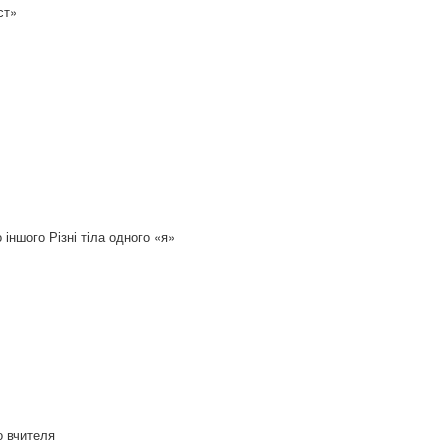
ст»
іншого Різні тіла одного «я»
о вчителя