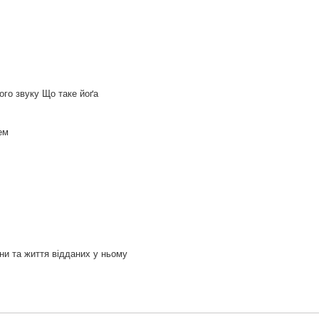
го звуку Що таке йоґа
ем
ни та життя відданих у ньому