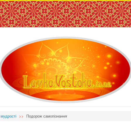
ЛавкаВостока —
інтернет магазин
східних товарів
 мудрості
>>
Подорож самопізнання