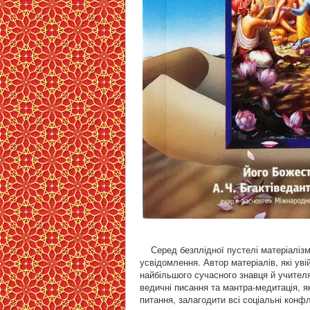
Серед безплідної пустелі матеріаліз
усвідомлення. Автор матеріалів, які ув
найбільшого сучасного знавця й учителя 
ведичні писання та мантра-медитація, я
питання, залагодити всі соціальні конф