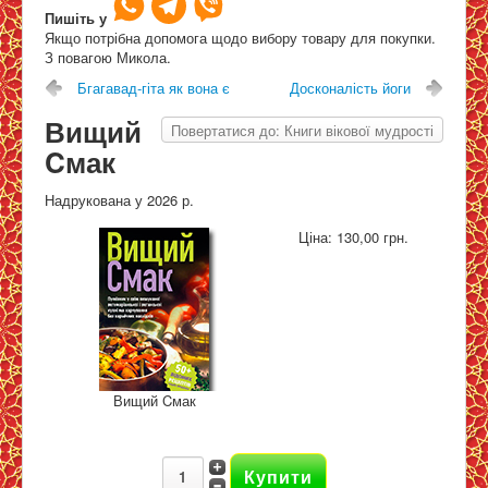
Пишіть у
Вищий Cмак
Якщо потрібна допомога щодо вибору товару для покупки.
З повагою Микола.
Бгагавад-гіта як вона є
Досконалість йоги
Мапа
Вищий
Повертатися до: Книги вікової мудрості
Cмак
Надрукована у 2026 р.
Ціна:
130,00 грн.
Вищий Cмак