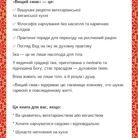
«Вищий смак» — це:
✅ Вишукані рецепти вегетаріанської
та веганської кухні
✅ Філософія харчування без насилля та кармічних
наслідків
✅ Практичні поради для переходу на рослинний раціон
✅ Погляд Вед на їжу як духовну практику
Їжа — це не лише насолода для тіла
У ведичній традиції їжа, приготована з любов'ю та
підношена Богу, стає прасадом — духовною їжею.
Вона живить не лише тіло, а й розум і душу.
«Вищий смак» відкриває цю таємницю кожному, хто шукає
гармонії в повсякденному житті.
Ця книга для вас, якщо:
* Ви цікавитесь вегетаріанством або веганством
* Хочете харчуватися свідомо і відповідально
* Шукаєте натхнення на кухні