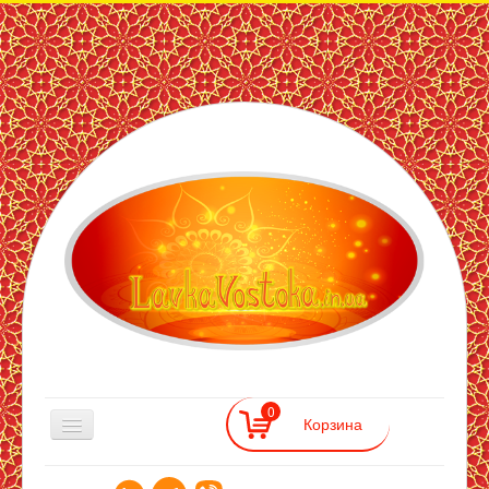
ЛавкаВостока
— інтернет
магазин
східних
товарів
0
Східна Лавка
>>
Книги вікової мудрості
>>