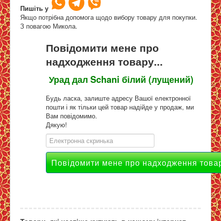
Пишіть у
Мунг дал, урад дал, нут
>>
Якщо потрібна допомога щодо вибору товару для покупки.
Урад дал Schani білий (лущений)
З повагою Микола.
Повідомити мене про
Мапа
надходження товару...
Урад дал Schani білий (лущений)
Будь ласка, залиште адресу Вашої електронної
пошти і як тільки цей товар надійде у продаж, ми
Вам повідомимо.
Дякую!
Товари, які частіше купують в нашому інтернет-