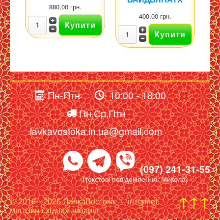
880,00 грн.
400,00 грн.
Пн-Птн
10:00 - 18:00
Пн,Ср,Птн
lavkavostoka.in.ua@gmail.com
(097) 241-31-55
(текстові повідомлення, Микола)
↑↑↑
© 2016 - 2026 ЛавкаВостока — інтернет
магазин східних товарів