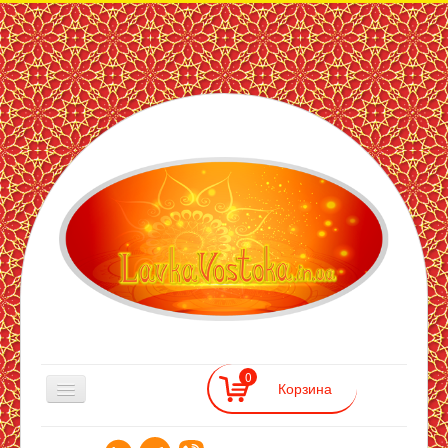
ЛавкаВостока
— інтернет
магазин
східних
товарів
0
Східна Лавка
>>
Продукти для здоров'я
>>