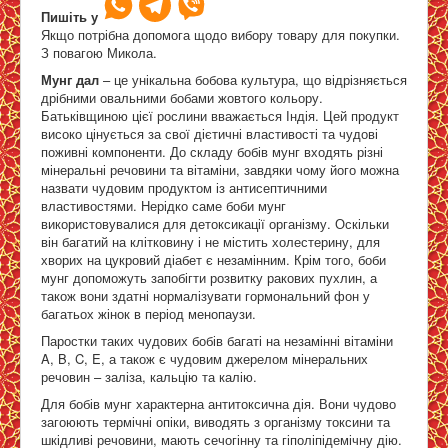
Пишіть у
Мунг дал, урад дал, нут
Якщо потрібна допомога щодо вибору товару для покупки.
З повагою Микола.
Мунг дал
– це унікальна бобова культура, що відрізняється
Мапа
дрібними овальними бобами жовтого кольору.
Батьківщиною цієї рослини вважається Індія. Цей продукт
високо цінується за свої дієтичні властивості та чудові
поживні компоненти. До складу бобів мунг входять різні
мінеральні речовини та вітаміни, завдяки чому його можна
назвати чудовим продуктом із антисептичними
властивостями. Нерідко саме боби мунг
використовувалися для детоксикації організму. Оскільки
він багатий на клітковину і не містить холестерину, для
хворих на цукровий діабет є незамінним. Крім того, боби
мунг допоможуть запобігти розвитку ракових пухлин, а
також вони здатні нормалізувати гормональний фон у
багатьох жінок в період менопаузи.
Паростки таких чудових бобів багаті на незамінні вітаміни
A, B, C, E, а також є чудовим джерелом мінеральних
речовин – заліза, кальцію та калію.
Для бобів мунг характерна антитоксична дія. Вони чудово
загоюють термічні опіки, виводять з організму токсини та
шкідливі речовини, мають сечогінну та гіполіпідемічну дію.