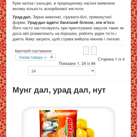
Крім заліза і кальцію, в пророщеному насінні виявлено
велику кількість аскорбінової кислоти.
Урад-дал.
Зерна невеликі, сірувато-білі, прямокутної
форми.
Урад-дал вдвічі багатший білком, ніж м'ясо
.
Його часто застосовують при приготуванні закусок таких як
доса або розмелюють на борошно, роблять рідке тісто і
дають йому заграти, щоб страва вийшла ніжною і легкою.
Критерій сортування
Назва товару +/-
Сторінка 1 із 4
Показано 1. 24 із 84
Мунг дал, урад дал, нут