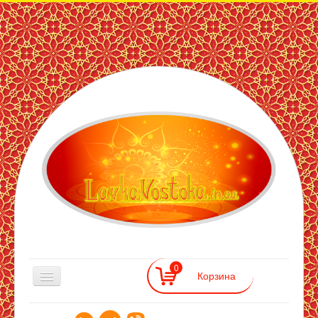
ЛавкаВостока
— інтернет
магазин
східних
товарів
0
Східна Лавка
>>
Продукти для здоров'я
>>